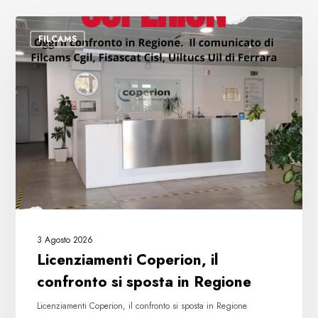
Licenziamenti
FILCAMS
Coperion,
il
confronto
si
sposta
in
Regione
3 Agosto 2026
Licenziamenti Coperion, il
confronto si sposta in Regione
Licenziamenti Coperion, il confronto si sposta in Regione