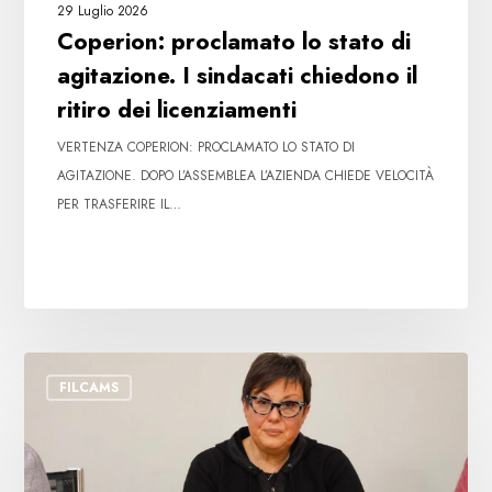
29 Luglio 2026
licenziamenti
Coperion: proclamato lo stato di
agitazione. I sindacati chiedono il
ritiro dei licenziamenti
VERTENZA COPERION: PROCLAMATO LO STATO DI
AGITAZIONE. DOPO L’ASSEMBLEA L’AZIENDA CHIEDE VELOCITÀ
PER TRASFERIRE IL…
Licenziamento
FILCAMS
Coop
Alleanza
3.0:
nuova