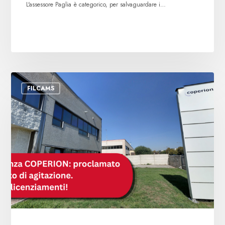
L'assessore Paglia è categorico, per salvaguardare i…
Coperion:
FILCAMS
proclamato
lo
stato
di
agitazione.
I
sindacati
chiedono
il
ritiro
dei