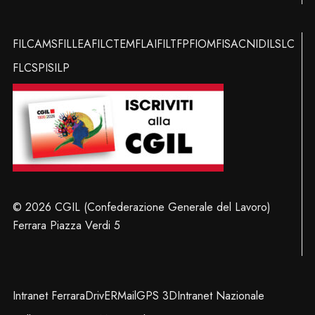
FILCAMS
FILLEA
FILCTEM
FLAI
FILT
FP
FIOM
FISAC
NIDIL
SLC
FLC
SPI
SILP
© 2026 CGIL (Confederazione Generale del Lavoro)
Ferrara Piazza Verdi 5
Intranet Ferrara
DrivER
Mail
GPS 3D
Intranet Nazionale