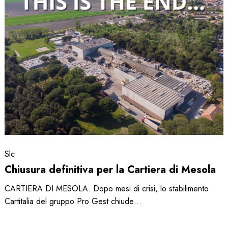
definitiva
per
la
Cartiera
di
Mesola
Slc
Chiusura definitiva per la Cartiera di Mesola
CARTIERA DI MESOLA. Dopo mesi di crisi, lo stabilimento
Cartitalia del gruppo Pro Gest chiude…