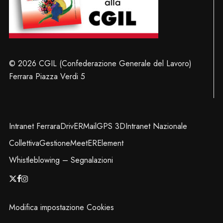
© 2026 CGIL (Confederazione Generale del Lavoro)
Ferrara Piazza Verdi 5
Intranet Ferrara
DrivER
Mail
GPS 3D
Intranet Nazionale
Collettiva
Gestione
MeetER
Element
Whistleblowing – Segnalazioni
x-
facebook
instagram
twitter
Modifica impostazione Cookies