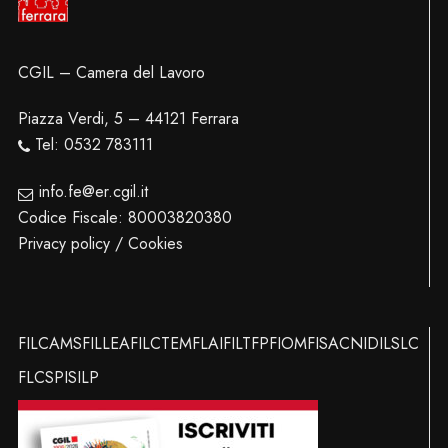
CGIL – Camera del Lavoro
Piazza Verdi, 5 – 44121 Ferrara
Tel: 0532 783111
info.fe@er.cgil.it
Codice Fiscale: 80003820380
Privacy policy / Cookies
FILCAMS
FILLEA
FILCTEM
FLAI
FILT
FP
FIOM
FISAC
NIDIL
SLC
FLC
SPI
SILP