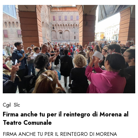
Firma
anche
tu
per
il
reintegro
di
Morena
al
Teatro
Comunale
Cgil
Slc
Firma anche tu per il reintegro di Morena al
Teatro Comunale
FIRMA ANCHE TU PER IL REINTEGRO DI MORENA