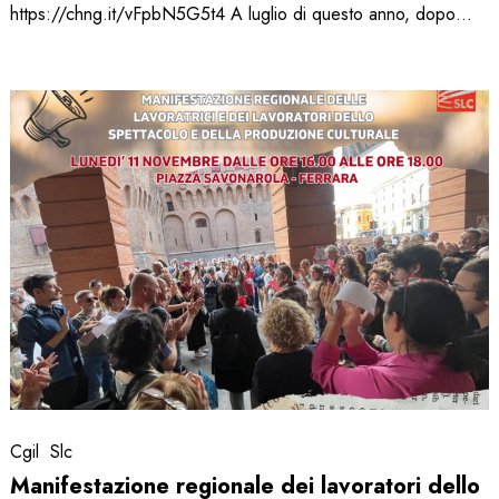
https://chng.it/vFpbN5G5t4 A luglio di questo anno, dopo…
Manifestazione
regionale
dei
lavoratori
dello
spettacolo
lunedì
11
novembre
a
Ferrara
Cgil
Slc
Manifestazione regionale dei lavoratori dello