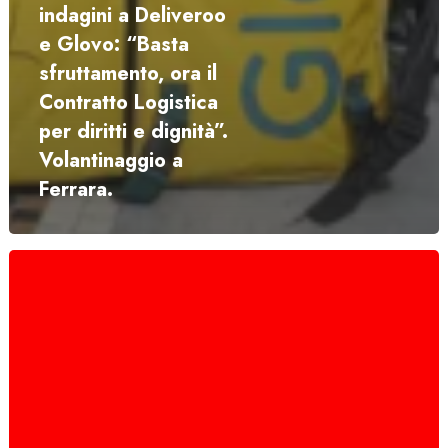
indagini a Deliveroo
e Glovo: “Basta
sfruttamento, ora il
Contratto Logistica
per diritti e dignità”.
Volantinaggio a
Ferrara.
NIdiL
CGIL:
“Bene
la
convalida
del
GIP
al