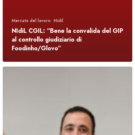
Mercato del lavoro
Nidil
NIdiL CGIL: “Bene la convalida del GIP
al controllo giudiziario di
Foodinho/Glovo”
Marco
Righi
è
il
nuovo
segretario
generale
di
Nidil