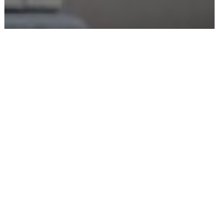
Iscriviti alla CGIL
Fp
Clara: nei consigli comunali non si può
giocare con la vita delle persone
Chiusure
sedi
Cgil
Ferrara