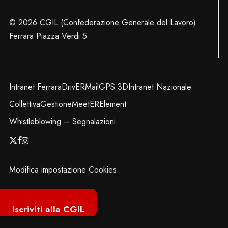
© 2026 CGIL (Confederazione Generale del Lavoro)
Ferrara Piazza Verdi 5
Intranet Ferrara
DrivER
Mail
GPS 3D
Intranet Nazionale
Collettiva
Gestione
MeetER
Element
Whistleblowing – Segnalazioni
x-
facebook
instagram
twitter
Modifica impostazione Cookies
Iscriviti alla CGIL