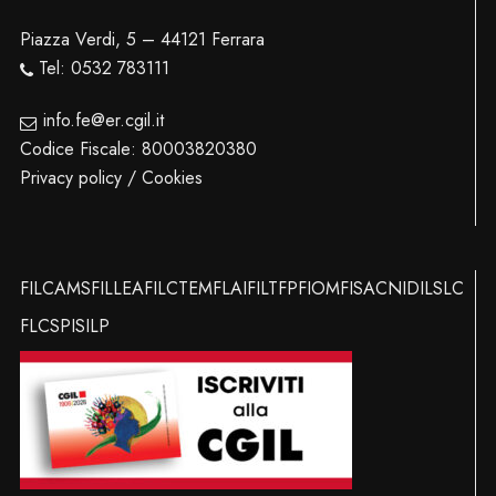
Piazza Verdi, 5 – 44121 Ferrara
Tel: 0532 783111
info.fe@er.cgil.it
Codice Fiscale: 80003820380
Privacy policy / Cookies
FILCAMS
FILLEA
FILCTEM
FLAI
FILT
FP
FIOM
FISAC
NIDIL
SLC
FLC
SPI
SILP