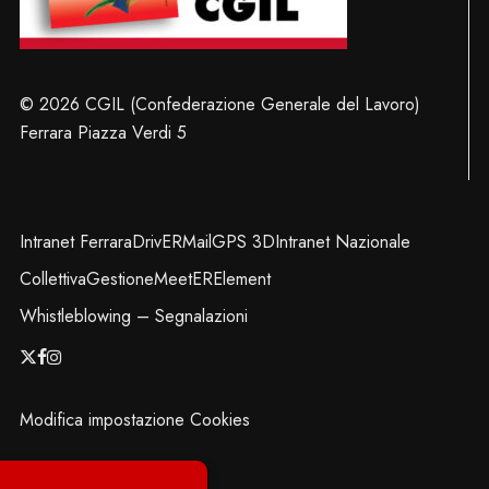
© 2026 CGIL (Confederazione Generale del Lavoro)
Ferrara Piazza Verdi 5
Intranet Ferrara
DrivER
Mail
GPS 3D
Intranet Nazionale
Collettiva
Gestione
MeetER
Element
Whistleblowing – Segnalazioni
x-
facebook
instagram
twitter
Modifica impostazione Cookies