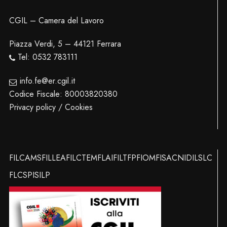
CGIL – Camera del Lavoro
Piazza Verdi, 5 – 44121 Ferrara
Tel: 0532 783111
info.fe@er.cgil.it
Codice Fiscale: 80003820380
Privacy policy / Cookies
FILCAMS
FILLEA
FILCTEM
FLAI
FILT
FP
FIOM
FISAC
NIDIL
SLC
FLC
SPI
SILP