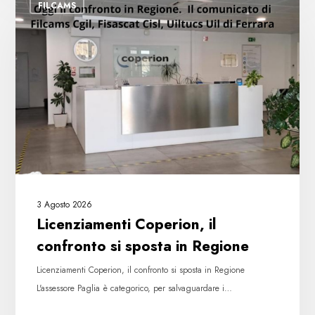
FILCAMS
Coperion,
il
confronto
si
sposta
in
Regione
3 Agosto 2026
Licenziamenti Coperion, il
confronto si sposta in Regione
Licenziamenti Coperion, il confronto si sposta in Regione
L'assessore Paglia è categorico, per salvaguardare i…