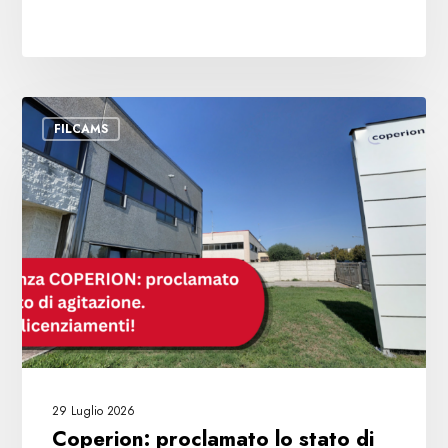
Coperion:
FILCAMS
proclamato
lo
stato
di
agitazione.
I
sindacati
chiedono
il
ritiro
dei
29 Luglio 2026
licenziamenti
Coperion: proclamato lo stato di