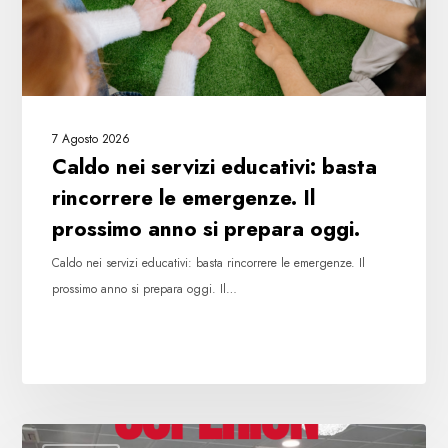
emergenze.
Il
prossimo
anno
si
7 Agosto 2026
prepara
Caldo nei servizi educativi: basta
oggi.
rincorrere le emergenze. Il
prossimo anno si prepara oggi.
Caldo nei servizi educativi: basta rincorrere le emergenze. Il
prossimo anno si prepara oggi. Il…
Licenziamenti