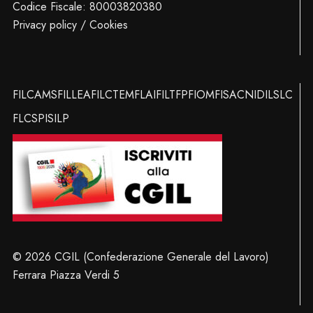
Codice Fiscale: 80003820380
Privacy policy / Cookies
FILCAMS
FILLEA
FILCTEM
FLAI
FILT
FP
FIOM
FISAC
NIDIL
SLC
FLC
SPI
SILP
© 2026 CGIL (Confederazione Generale del Lavoro)
Ferrara Piazza Verdi 5