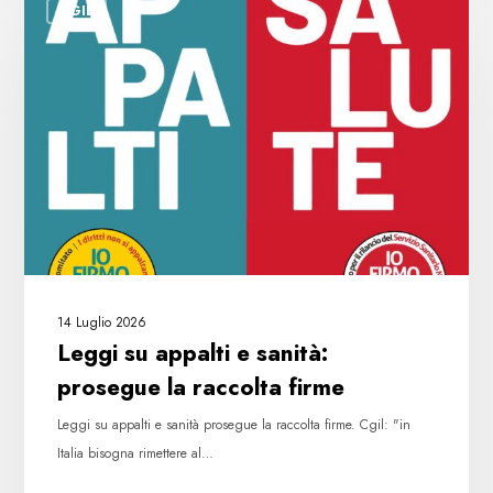
CGIL
su
appalti
e
sanità:
prosegue
la
raccolta
firme
14 Luglio 2026
Leggi su appalti e sanità:
prosegue la raccolta firme
Leggi su appalti e sanità prosegue la raccolta firme. Cgil: "in
Italia bisogna rimettere al…