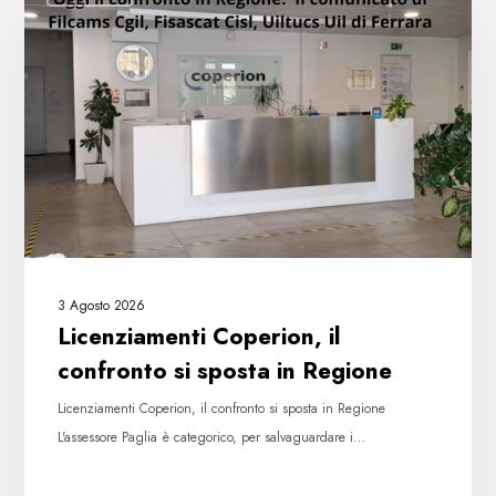
il
confronto
si
sposta
in
Regione
3 Agosto 2026
Licenziamenti Coperion, il
confronto si sposta in Regione
Licenziamenti Coperion, il confronto si sposta in Regione
L'assessore Paglia è categorico, per salvaguardare i…