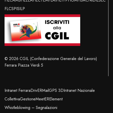
FILCAMS
FILLEA
FILCTEM
FLAI
FILT
FP
FIOM
FISAC
NIDIL
SLC
FLC
SPI
SILP
© 2026 CGIL (Confederazione Generale del Lavoro)
Ferrara Piazza Verdi 5
Intranet Ferrara
DrivER
Mail
GPS 3D
Intranet Nazionale
Collettiva
Gestione
MeetER
Element
Whistleblowing – Segnalazioni