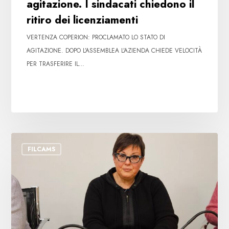
agitazione. I sindacati chiedono il
ritiro dei licenziamenti
VERTENZA COPERION: PROCLAMATO LO STATO DI
AGITAZIONE. DOPO L’ASSEMBLEA L’AZIENDA CHIEDE VELOCITÀ
PER TRASFERIRE IL…
Licenziamento
FILCAMS
Coop
Alleanza
3.0:
nuova
importante
vittoria