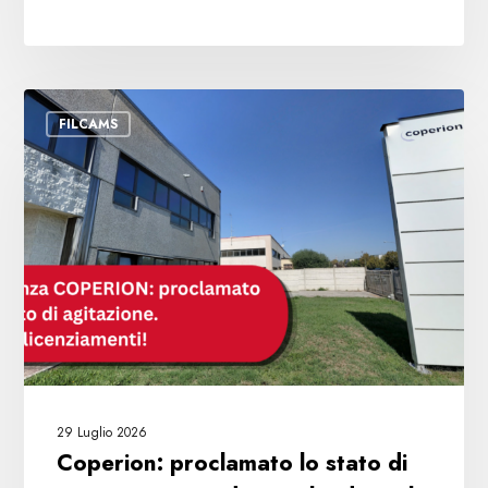
Coperion:
FILCAMS
proclamato
lo
stato
di
agitazione.
I
sindacati
chiedono
il
ritiro
dei
29 Luglio 2026
licenziamenti
Coperion: proclamato lo stato di