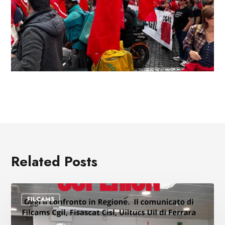
Related Posts
Licenziamenti
FILCAMS
Coperion,
il