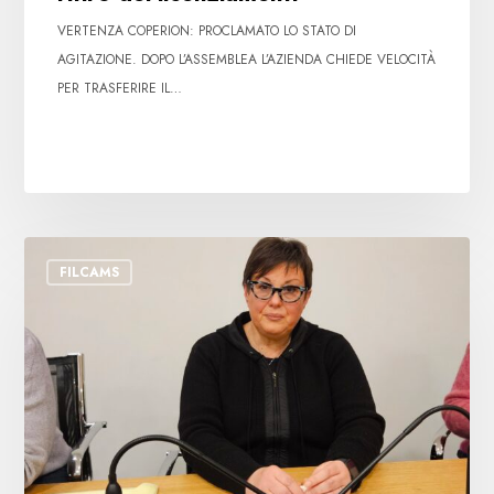
VERTENZA COPERION: PROCLAMATO LO STATO DI
AGITAZIONE. DOPO L’ASSEMBLEA L’AZIENDA CHIEDE VELOCITÀ
PER TRASFERIRE IL…
Licenziamento
FILCAMS
Coop
Alleanza
3.0:
nuova
importante
vittoria
legale
per