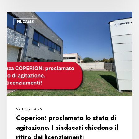
Coperion:
FILCAMS
proclamato
lo
stato
di
agitazione.
I
sindacati
chiedono
il
ritiro
dei
29 Luglio 2026
licenziamenti
Coperion: proclamato lo stato di
agitazione. I sindacati chiedono il
ritiro dei licenziamenti