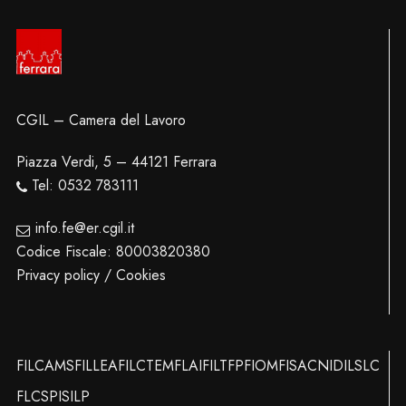
CGIL – Camera del Lavoro
Piazza Verdi, 5 – 44121 Ferrara
Tel: 0532 783111
info.fe@er.cgil.it
Codice Fiscale: 80003820380
Privacy policy / Cookies
FILCAMS
FILLEA
FILCTEM
FLAI
FILT
FP
FIOM
FISAC
NIDIL
SLC
FLC
SPI
SILP