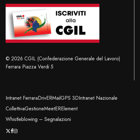
© 2026 CGIL (Confederazione Generale del Lavoro)
Ferrara Piazza Verdi 5
Intranet Ferrara
DrivER
Mail
GPS 3D
Intranet Nazionale
Collettiva
Gestione
MeetER
Element
Whistleblowing – Segnalazioni
x-
facebook
instagram
twitter