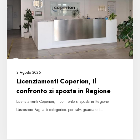
confronto
si
sposta
in
Regione
3 Agosto 2026
Licenziamenti Coperion, il
confronto si sposta in Regione
Licenziamenti Coperion, il confronto si sposta in Regione
L'assessore Paglia è categorico, per salvaguardare i…