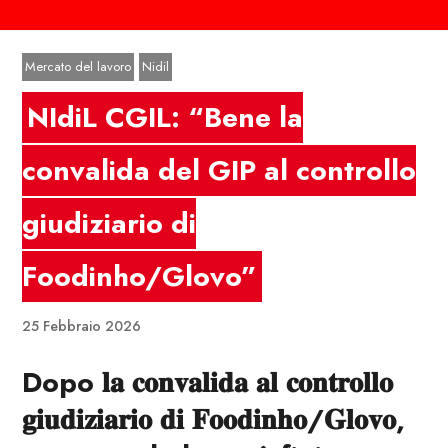
Mercato del lavoro
Nidil
NIdiL CGIL: “Bene la
convalida del GIP al controllo
giudiziario di
Foodinho/Glovo”
25 Febbraio 2026
Dopo 𝐥𝐚 𝐜𝐨𝐧𝐯𝐚𝐥𝐢𝐝𝐚 𝐚𝐥 𝐜𝐨𝐧𝐭𝐫𝐨𝐥𝐥𝐨
𝐠𝐢𝐮𝐝𝐢𝐳𝐢𝐚𝐫𝐢𝐨 𝐝𝐢 𝐅𝐨𝐨𝐝𝐢𝐧𝐡𝐨/𝐆𝐥𝐨𝐯𝐨,