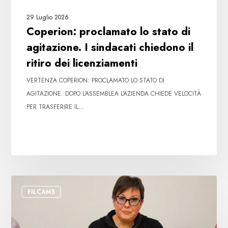
dei
29 Luglio 2026
licenziamenti
Coperion: proclamato lo stato di
agitazione. I sindacati chiedono il
ritiro dei licenziamenti
VERTENZA COPERION: PROCLAMATO LO STATO DI
AGITAZIONE. DOPO L’ASSEMBLEA L’AZIENDA CHIEDE VELOCITÀ
PER TRASFERIRE IL…
Licenziamento
FILCAMS
Coop
Alleanza
3.0: