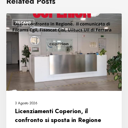
Related Posts
Licenziamenti
FILCAMS
Coperion,
il
confronto
si
sposta
in
Regione
3 Agosto 2026
Licenziamenti Coperion, il
confronto si sposta in Regione