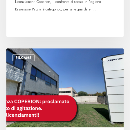
Licenziamenti Coperion, il confronto si sposta in Regione
L'assessore Paglia è categorico, per salvaguardare i…
Coperion:
FILCAMS
proclamato
lo
stato
di
agitazione.
I
sindacati
chiedono
il
ritiro