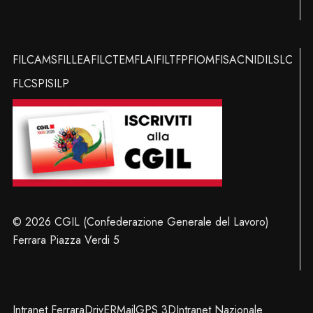
FILCAMS
FILLEA
FILCTEM
FLAI
FILT
FP
FIOM
FISAC
NIDIL
SLC
FLC
SPI
SILP
© 2026 CGIL (Confederazione Generale del Lavoro)
Ferrara Piazza Verdi 5
Intranet Ferrara
DrivER
Mail
GPS 3D
Intranet Nazionale