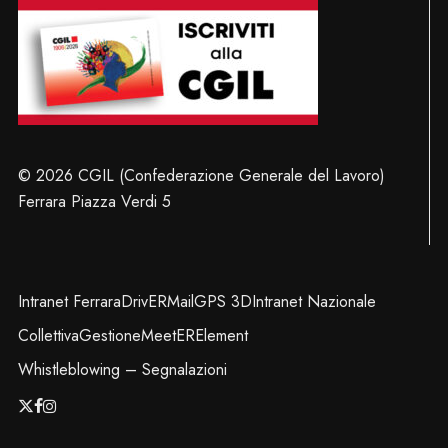
© 2026 CGIL (Confederazione Generale del Lavoro)
Ferrara Piazza Verdi 5
Intranet Ferrara
DrivER
Mail
GPS 3D
Intranet Nazionale
Collettiva
Gestione
MeetER
Element
Whistleblowing – Segnalazioni
x-
facebook
instagram
twitter