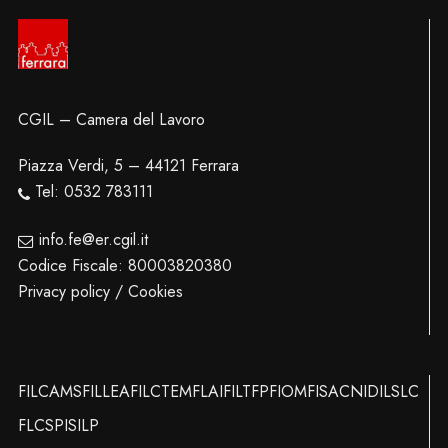
CGIL – Camera del Lavoro
Piazza Verdi, 5 – 44121 Ferrara
Tel: 0532 783111
info.fe@er.cgil.it
Codice Fiscale: 80003820380
Privacy policy / Cookies
FILCAMS
FILLEA
FILCTEM
FLAI
FILT
FP
FIOM
FISAC
NIDIL
SLC
FLC
SPI
SILP