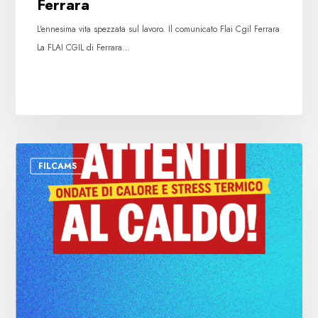
Ferrara
Il
comunicato
L'ennesima vita spezzata sul lavoro. Il comunicato Flai Cgil Ferrara
Flai
La FLAI CGIL di Ferrara…
Cgil
Ferrara
Ondate
FILCAMS
di
calore
e
stress
termico:
il
vademecum
informativo
della