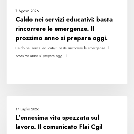
si
7 Agosto 2026
prepara
Caldo nei servizi educativi: basta
oggi.
rincorrere le emergenze. Il
prossimo anno si prepara oggi.
Caldo nei servizi educativi: basta rincorrere le emergenze. Il
prossimo anno si prepara oggi. Il…
L’ennesima
FLAI
vita
17 Luglio 2026
spezzata
L’ennesima vita spezzata sul
sul
lavoro. Il comunicato Flai Cgil
lavoro.