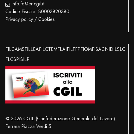
info.fe@er.cgil.it
Codice Fiscale: 80003820380
Privacy policy / Cookies
FILCAMS
FILLEA
FILCTEM
FLAI
FILT
FP
FIOM
FISAC
NIDIL
SLC
FLC
SPI
SILP
© 2026 CGIL (Confederazione Generale del Lavoro)
Ferrara Piazza Verdi 5