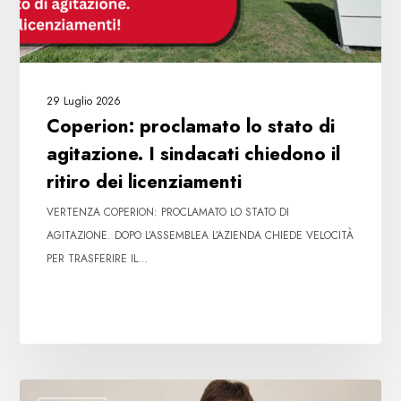
chiedono
il
ritiro
dei
29 Luglio 2026
licenziamenti
Coperion: proclamato lo stato di
agitazione. I sindacati chiedono il
ritiro dei licenziamenti
VERTENZA COPERION: PROCLAMATO LO STATO DI
AGITAZIONE. DOPO L’ASSEMBLEA L’AZIENDA CHIEDE VELOCITÀ
PER TRASFERIRE IL…
Licenziamento