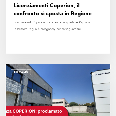
Licenziamenti Coperion, il
confronto si sposta in Regione
Licenziamenti Coperion, il confronto si sposta in Regione
L'assessore Paglia è categorico, per salvaguardare i…
Coperion:
FILCAMS
proclamato
lo
stato
di
agitazione.
I
sindacati