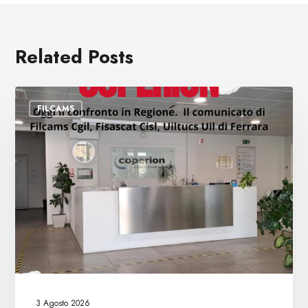
Related Posts
Licenziamenti
FILCAMS
Coperion,
il
confronto
si
sposta
in
Regione
3 Agosto 2026