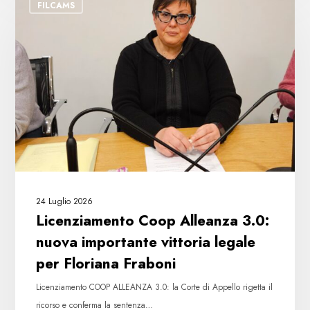
FILCAMS
Coop
Alleanza
3.0:
nuova
importante
vittoria
legale
per
Floriana
Fraboni
24 Luglio 2026
Licenziamento Coop Alleanza 3.0:
nuova importante vittoria legale
per Floriana Fraboni
Licenziamento COOP ALLEANZA 3.0: la Corte di Appello rigetta il
ricorso e conferma la sentenza…