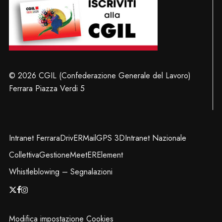
© 2026 CGIL (Confederazione Generale del Lavoro)
Ferrara Piazza Verdi 5
Intranet Ferrara
DrivER
Mail
GPS 3D
Intranet Nazionale
Collettiva
Gestione
MeetER
Element
Whistleblowing – Segnalazioni
x-
facebook
instagram
twitter
Modifica impostazione Cookies