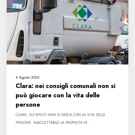
consigli
comunali
non
si
può
giocare
con
la
vita
delle
4 Agosto 2026
persone
Clara: nei consigli comunali non si
può giocare con la vita delle
persone
CLARA, SUI RIFIUTI NON SI GIOCA CON LA VITA DELLE
PERSONE: INACCETTABILE LA PROPOSTA DI…