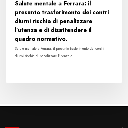
Salute mentale a Ferrara: il
e
presunto trasferimento dei centri
di
diurni rischia di penalizzare
disattendere
il
l’utenza e di disattendere il
quadro
quadro normativo.
normativo.
Salute mentale a Ferrara: il presunto trasferimento dei centri
diurni rischia di penalizzare l'utenza e…