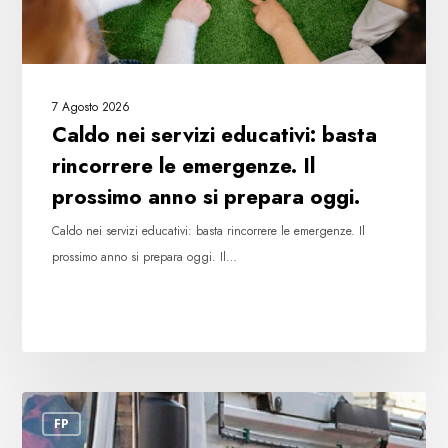
Il
prossimo
anno
si
7 Agosto 2026
prepara
Caldo nei servizi educativi: basta
oggi.
rincorrere le emergenze. Il
prossimo anno si prepara oggi.
Caldo nei servizi educativi: basta rincorrere le emergenze. Il
prossimo anno si prepara oggi. Il…
Clara:
FP
nei