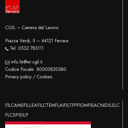
CGIL – Camera del Lavoro
Piazza Verdi, 5 – 44121 Ferrara
Tel: 0532 783111
info.fe@er.cgil.it
Codice Fiscale: 80003820380
Privacy policy / Cookies
FILCAMS
FILLEA
FILCTEM
FLAI
FILT
FP
FIOM
FISAC
NIDIL
SLC
FLC
SPI
SILP