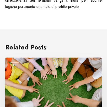
un’eccellenza del territorio venga sminuita per favorire
logiche puramente orientate al profitto privato.
Related Posts
Caldo
FP
nei
servizi
educativi:
basta
rincorrere
le
emergenze.