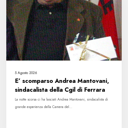
Mantovani,
sindacalista
della
Cgil
di
Ferrara
5 Agosto 2026
E’ scomparso Andrea Mantovani,
sindacalista della Cgil di Ferrara
La notte scorsa ci ha lasciati Andrea Mantovani, sindacalista di
grande esperienza della Camera del…