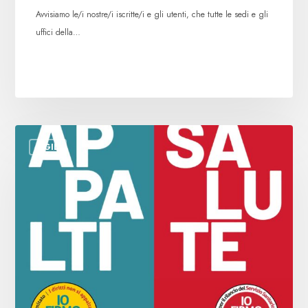
Avvisiamo le/i nostre/i iscritte/i e gli utenti, che tutte le sedi e gli
uffici della…
Leggi
CGIL
su
appalti
e
sanità:
prosegue
la
raccolta
firme