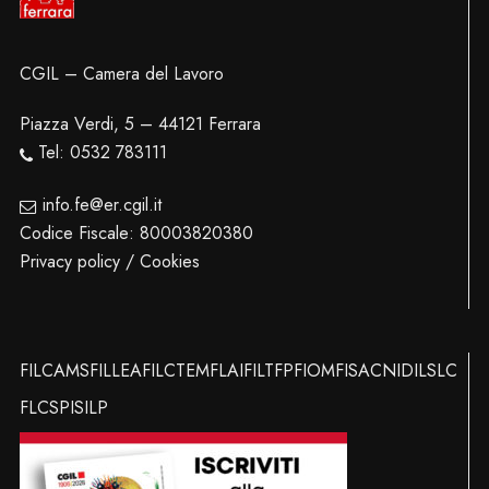
CGIL – Camera del Lavoro
Piazza Verdi, 5 – 44121 Ferrara
Tel: 0532 783111
info.fe@er.cgil.it
Codice Fiscale: 80003820380
Privacy policy / Cookies
FILCAMS
FILLEA
FILCTEM
FLAI
FILT
FP
FIOM
FISAC
NIDIL
SLC
FLC
SPI
SILP