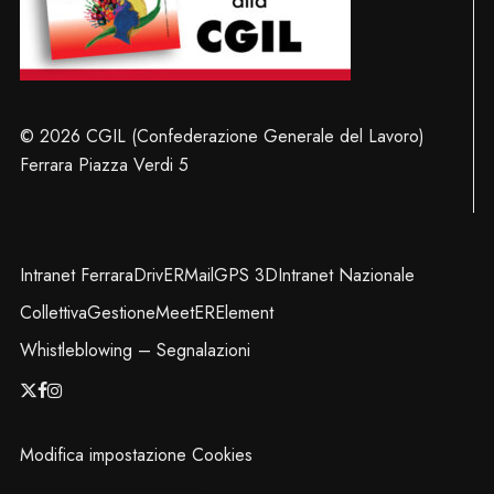
© 2026 CGIL (Confederazione Generale del Lavoro)
Ferrara Piazza Verdi 5
Intranet Ferrara
DrivER
Mail
GPS 3D
Intranet Nazionale
Collettiva
Gestione
MeetER
Element
Whistleblowing – Segnalazioni
x-
facebook
instagram
twitter
Modifica impostazione Cookies