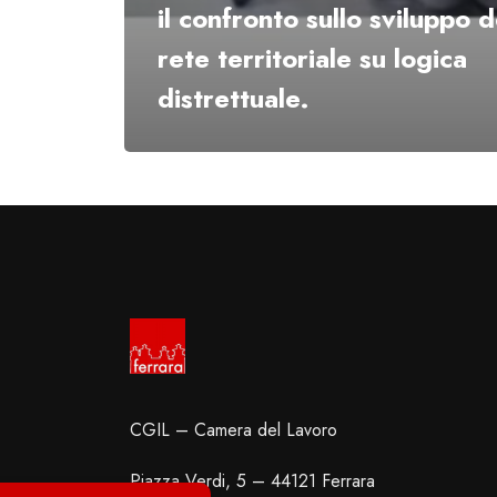
il confronto sullo sviluppo d
rete territoriale su logica
distrettuale.
CGIL – Camera del Lavoro
Piazza Verdi, 5 – 44121 Ferrara