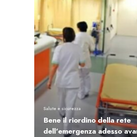
dell’emergenza
adesso
avanti
con
il
confronto
sullo
sviluppo
della
rete
territoriale
su
logica
Salute e sicurezza
distrettuale.
Bene il riordino della rete
dell’emergenza adesso ava