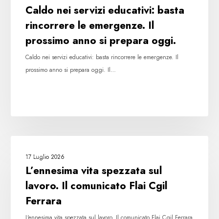
prepara
Caldo nei servizi educativi: basta
oggi.
rincorrere le emergenze. Il
prossimo anno si prepara oggi.
Caldo nei servizi educativi: basta rincorrere le emergenze. Il
prossimo anno si prepara oggi. Il…
L’ennesima
FLAI
vita
17 Luglio 2026
spezzata
L’ennesima vita spezzata sul
sul
lavoro. Il comunicato Flai Cgil
lavoro.
Ferrara
Il
comunicato
L'ennesima vita spezzata sul lavoro. Il comunicato Flai Cgil Ferrara