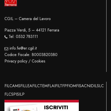
CGIL – Camera del Lavoro
Piazza Verdi, 5 – 44121 Ferrara
Tel: 0532 783111
info.fe@er.cgil.it
Codice Fiscale: 80003820380
Privacy policy / Cookies
FILCAMS
FILLEA
FILCTEM
FLAI
FILT
FP
FIOM
FISAC
NIDIL
SLC
FLC
SPI
SILP