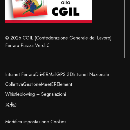
© 2026 CGIL (Confederazione Generale del Lavoro)
Ferrara Piazza Verdi 5
Intranet Ferrara
DrivER
Mail
GPS 3D
Intranet Nazionale
Collettiva
Gestione
MeetER
Element
Whistleblowing – Segnalazioni
x-
facebook
instagram
twitter
Modifica impostazione Cookies