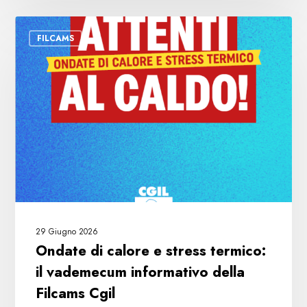
Ondate
FILCAMS
di
calore
e
stress
termico:
il
vademecum
informativo
della
Filcams
Cgil
29 Giugno 2026
Ondate di calore e stress termico:
il vademecum informativo della
Filcams Cgil