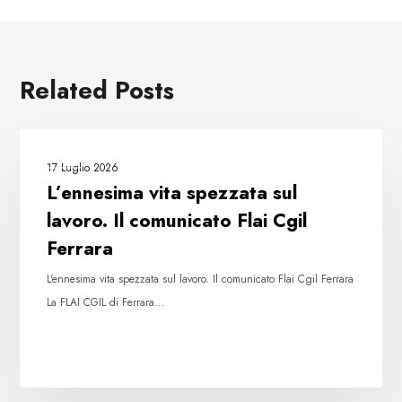
Related Posts
L’ennesima
FLAI
vita
17 Luglio 2026
spezzata
L’ennesima vita spezzata sul
sul
lavoro. Il comunicato Flai Cgil
lavoro.
Ferrara
Il
comunicato
L'ennesima vita spezzata sul lavoro. Il comunicato Flai Cgil Ferrara
Flai
La FLAI CGIL di Ferrara…
Cgil
Ferrara