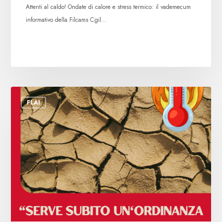
Attenti al caldo! Ondate di calore e stress termico: il vademecum
informativo della Filcams Cgil…
Flai-
FLAI
Fai-
Uila:
“Serve
subito
un’ordinanza
regionale
per
tutelare
i
lavoratori