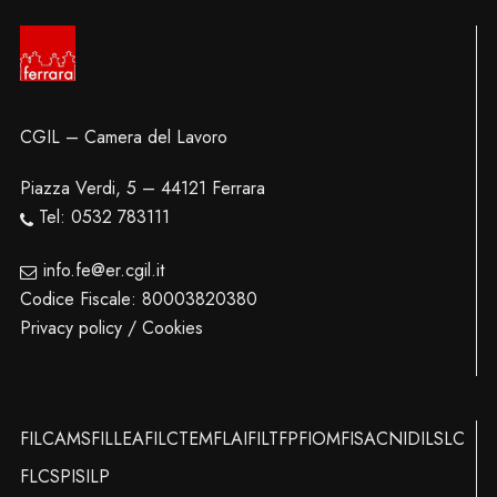
CGIL – Camera del Lavoro
Piazza Verdi, 5 – 44121 Ferrara
Tel: 0532 783111
info.fe@er.cgil.it
Codice Fiscale: 80003820380
Privacy policy / Cookies
FILCAMS
FILLEA
FILCTEM
FLAI
FILT
FP
FIOM
FISAC
NIDIL
SLC
FLC
SPI
SILP