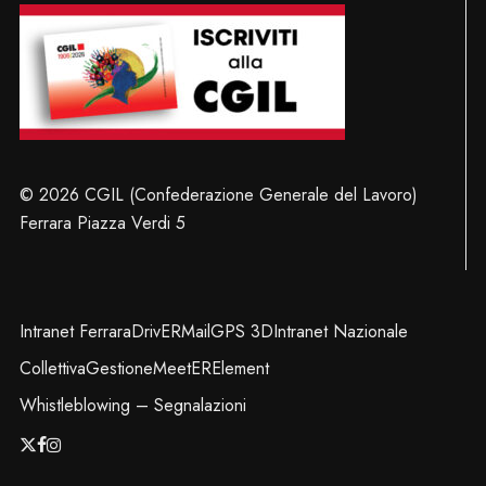
© 2026 CGIL (Confederazione Generale del Lavoro)
Ferrara Piazza Verdi 5
Intranet Ferrara
DrivER
Mail
GPS 3D
Intranet Nazionale
Collettiva
Gestione
MeetER
Element
Whistleblowing – Segnalazioni
x-
facebook
instagram
twitter