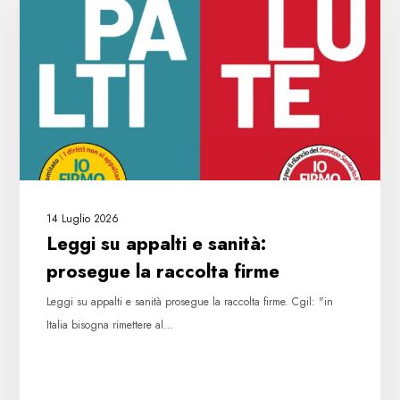
e
sanità:
prosegue
la
raccolta
firme
14 Luglio 2026
Leggi su appalti e sanità:
prosegue la raccolta firme
Leggi su appalti e sanità prosegue la raccolta firme. Cgil: "in
Italia bisogna rimettere al…