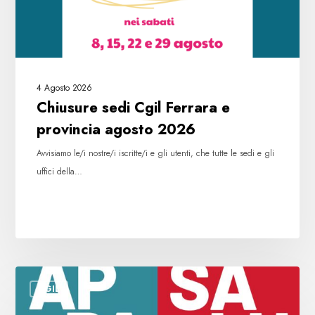
2026
4 Agosto 2026
Chiusure sedi Cgil Ferrara e
provincia agosto 2026
Avvisiamo le/i nostre/i iscritte/i e gli utenti, che tutte le sedi e gli
uffici della…
Leggi
CGIL
su
appalti