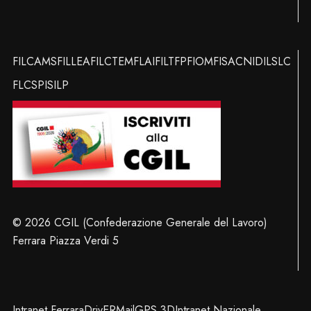
FILCAMS
FILLEA
FILCTEM
FLAI
FILT
FP
FIOM
FISAC
NIDIL
SLC
FLC
SPI
SILP
© 2026 CGIL (Confederazione Generale del Lavoro)
Ferrara Piazza Verdi 5
Intranet Ferrara
DrivER
Mail
GPS 3D
Intranet Nazionale