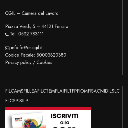
CGIL – Camera del Lavoro
Piazza Verdi, 5 – 44121 Ferrara
Tel: 0532 783111
info.fe@er.cgil.it
Codice Fiscale: 80003820380
Privacy policy / Cookies
FILCAMS
FILLEA
FILCTEM
FLAI
FILT
FP
FIOM
FISAC
NIDIL
SLC
FLC
SPI
SILP