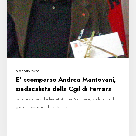
sindacalista
della
Cgil
di
Ferrara
5 Agosto 2026
E’ scomparso Andrea Mantovani,
sindacalista della Cgil di Ferrara
La notte scorsa ci ha lasciati Andrea Mantovani, sindacalista di
grande esperienza della Camera del…