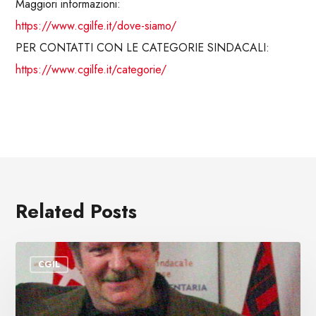
Maggiori informazioni:
https://www.cgilfe.it/dove-siamo/
PER CONTATTI CON LE CATEGORIE SINDACALI:
https://www.cgilfe.it/categorie/
Related Posts
E’
CGIL
scomparso
Andrea
Mantovani,