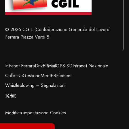
© 2026 CGIL (Confederazione Generale del Lavoro)
Ferrara Piazza Verdi 5
Intranet Ferrara
DrivER
Mail
GPS 3D
Intranet Nazionale
Collettiva
Gestione
MeetER
Element
Whistleblowing – Segnalazioni
x-
facebook
instagram
twitter
Modifica impostazione Cookies