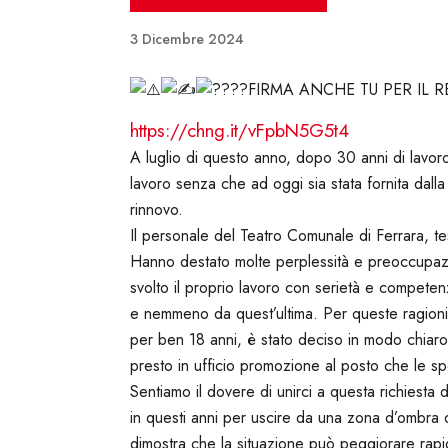
3 Dicembre 2024
FIRMA ANCHE TU PER IL 
https://chng.it/vFpbN5G5t4
A luglio di questo anno, dopo 30 anni di lavoro
lavoro senza che ad oggi sia stata fornita dal
rinnovo.
Il personale del Teatro Comunale di Ferrara, t
Hanno destato molte perplessità e preoccupaz
svolto il proprio lavoro con serietà e competenz
e nemmeno da quest’ultima. Per queste ragioni, 
per ben 18 anni, è stato deciso in modo chiaro 
presto in ufficio promozione al posto che le sp
Sentiamo il dovere di unirci a questa richiesta d
in questi anni per uscire da una zona d’ombra do
dimostra che la situazione può peggiorare rap