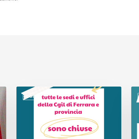
Chiusure
Leg
CGIL
sedi
su
Cgil
appa
Ferrara
e
e
sani
provincia
pro
agosto
la