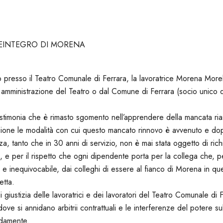
REINTEGRO DI MORENA
 presso il Teatro Comunale di Ferrara, la lavoratrice Morena Morelli
la amministrazione del Teatro o dal Comune di Ferrara (socio unico
estimonia che è rimasto sgomento nell’apprendere della mancata ri
ione le modalità con cui questo mancato rinnovo è avvenuto e d
a, tanto che in 30 anni di servizio, non è mai stata oggetto di rich
e per il rispetto che ogni dipendente porta per la collega che, per 
e inequivocabile, dai colleghi di essere al fianco di Morena in que
etta.
i giustizia delle lavoratrici e dei lavoratori del Teatro Comunale di
ve si annidano arbitrii contrattuali e le interferenze del potere sul
idamente.