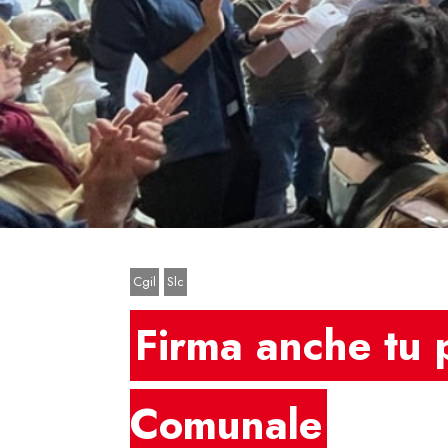
Premi invio o Esc per chiudere
Cgil
Slc
Firma anche tu p
Comunale