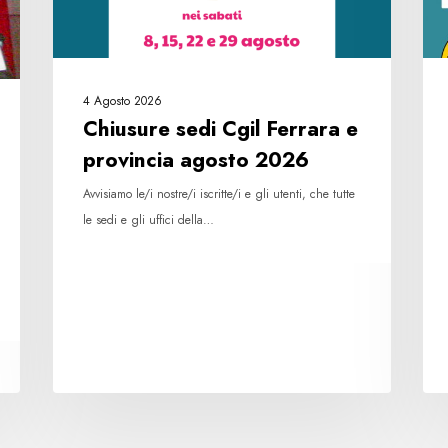
2026
rac
fir
4 Agosto 2026
Chiusure sedi Cgil Ferrara e
provincia agosto 2026
Avvisiamo le/i nostre/i iscritte/i e gli utenti, che tutte
le sedi e gli uffici della…