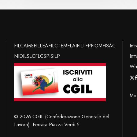
FILCAMS
FILLEA
FILCTEM
FLAI
FILT
FP
FIOM
FISAC
Int
NIDIL
SLC
FLC
SPI
SILP
Int
Whi
x-
f
twit
Mod
© 2026 CGIL (Confederazione Generale del
Lavoro) Ferrara Piazza Verdi 5