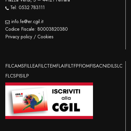
Tel: 0532 783111
info.fe@er.cgil.it
Codice Fiscale: 80003820380
Privacy policy / Cookies
FILCAMS
FILLEA
FILCTEM
FLAI
FILT
FP
FIOM
FISAC
NIDIL
SLC
FLC
SPI
SILP