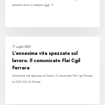
prossimo anno si prepara oggi. Il…
L’ennesima
FLAI
vita
17 Luglio 2026
spezzata
L’ennesima vita spezzata sul
sul
lavoro. Il comunicato Flai Cgil
lavoro.
Ferrara
Il
comunicato
L'ennesima vita spezzata sul lavoro. Il comunicato Flai Cgil Ferrara
Flai
La FLAI CGIL di Ferrara…
Cgil
Ferrara