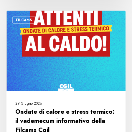
Ondate
FILCAMS
di
calore
e
stress
termico:
il
vademecum
informativo
della
Filcams
Cgil
29 Giugno 2026
Ondate di calore e stress termico:
il vademecum informativo della
Filcams Cgil