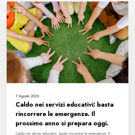
Caldo
FP
nei
servizi
educativi:
basta
rincorrere
le
emergenze.
Il
prossimo
anno
si
7 Agosto 2026
prepara
Caldo nei servizi educativi: basta
oggi.
rincorrere le emergenze. Il
prossimo anno si prepara oggi.
Caldo nei servizi educativi: basta rincorrere le emergenze. Il