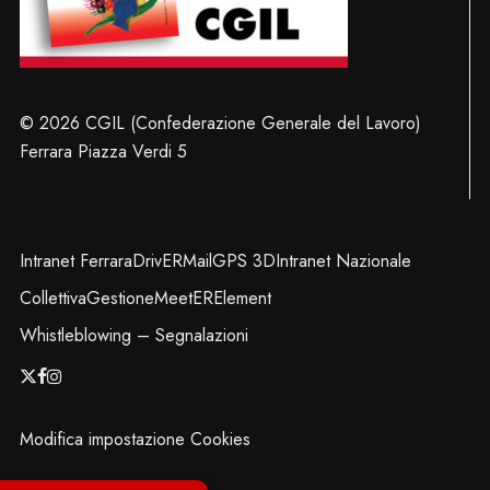
© 2026 CGIL (Confederazione Generale del Lavoro)
Ferrara Piazza Verdi 5
Intranet Ferrara
DrivER
Mail
GPS 3D
Intranet Nazionale
Collettiva
Gestione
MeetER
Element
Whistleblowing – Segnalazioni
x-
facebook
instagram
twitter
Modifica impostazione Cookies