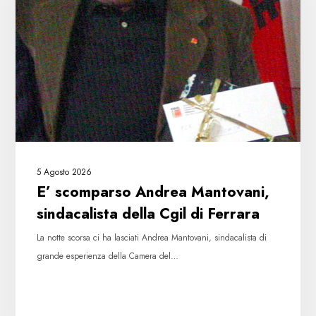
sindacalista
della
Cgil
di
Ferrara
5 Agosto 2026
E’ scomparso Andrea Mantovani,
sindacalista della Cgil di Ferrara
La notte scorsa ci ha lasciati Andrea Mantovani, sindacalista di
grande esperienza della Camera del…