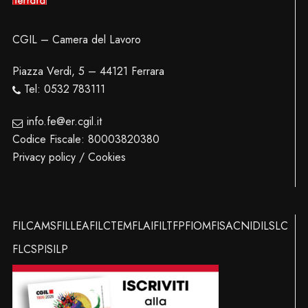
CGIL – Camera del Lavoro
Piazza Verdi, 5 – 44121 Ferrara
Tel: 0532 783111
info.fe@er.cgil.it
Codice Fiscale: 80003820380
Privacy policy / Cookies
FILCAMS
FILLEA
FILCTEM
FLAI
FILT
FP
FIOM
FISAC
NIDIL
SLC
FLC
SPI
SILP