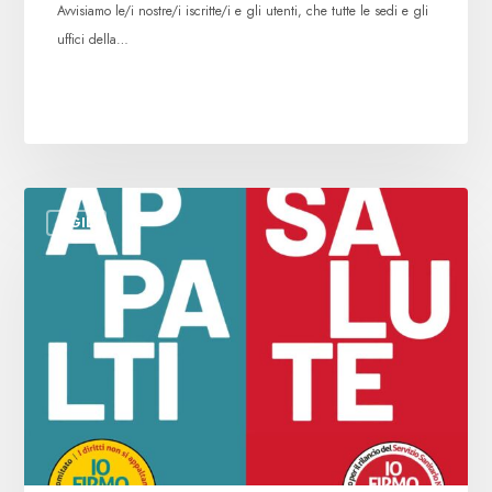
Avvisiamo le/i nostre/i iscritte/i e gli utenti, che tutte le sedi e gli
uffici della…
Leggi
CGIL
su
appalti
e
sanità:
prosegue
la
raccolta
firme