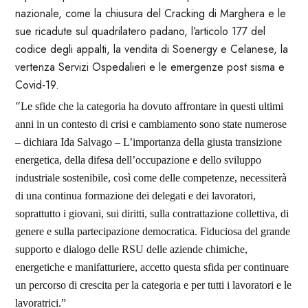
nazionale, come la chiusura del Cracking di Marghera e le
sue ricadute sul quadrilatero padano, l’articolo 177 del
codice degli appalti, la vendita di Soenergy e Celanese, la
vertenza Servizi Ospedalieri e le emergenze post sisma e
Covid-19.
“
L
e sfide che la categoria ha dovuto affrontare in questi ultimi
anni in un contesto di crisi e cambiamento sono state numerose
–
dichiara Ida Salvago –
L’importanza della giusta transizione
energetica, della difesa dell’occupazione e dello sviluppo
industriale sostenibile, cos
ì
come delle competenze, necessiterà
di una continua formazione dei delegati e dei lavoratori,
soprattutto i giovani, sui diritti, sulla contrattazione collettiva, di
genere e sulla partecipazione democratica. Fiduciosa del grande
supporto e dialogo delle RSU delle aziende chimiche,
energetiche e manifatturiere, accett
o
questa sfida per continuare
un percorso di crescita per la categoria e per tutti i lavoratori
e le
lavoratrici
.”