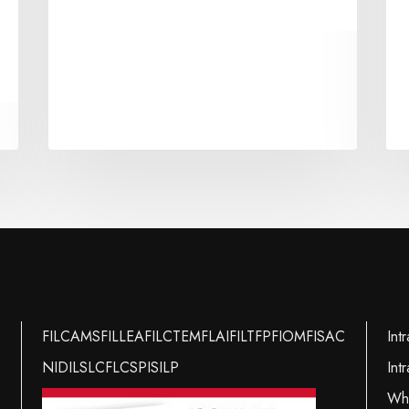
FILCAMS
FILLEA
FILCTEM
FLAI
FILT
FP
FIOM
FISAC
Int
NIDIL
SLC
FLC
SPI
SILP
Int
Whi