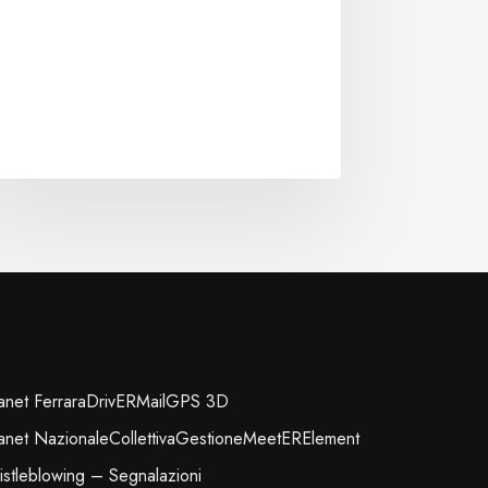
ranet Ferrara
DrivER
Mail
GPS 3D
ranet Nazionale
Collettiva
Gestione
MeetER
Element
stleblowing – Segnalazioni