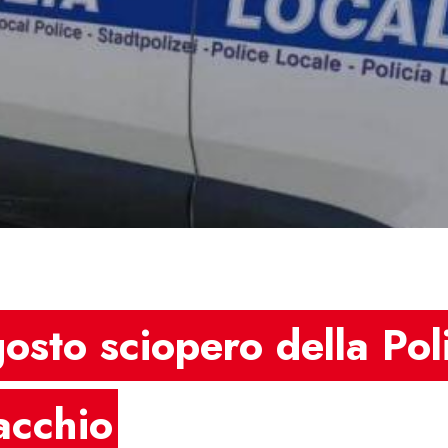
sto sciopero della Poli
cchio