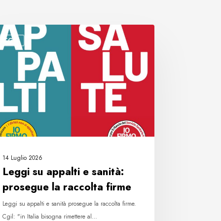
gi
CGIL
lti
tà:
segue
colta
me
14 Luglio 2026
Leggi su appalti e sanità:
prosegue la raccolta firme
Leggi su appalti e sanità prosegue la raccolta firme.
Cgil: "in Italia bisogna rimettere al…