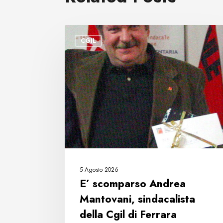
E’
CGIL
scomparso
Andrea
Mantovani,
sindacalista
della
Cgil
di
Ferrara
5 Agosto 2026
E’ scomparso Andrea
Mantovani, sindacalista
della Cgil di Ferrara