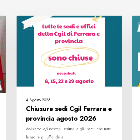
Chiusure
Leg
CGIL
sedi
su
Cgil
appa
Ferrara
e
e
sani
provincia
pro
agosto
la
2026
rac
fir
4 Agosto 2026
Chiusure sedi Cgil Ferrara e
provincia agosto 2026
Avvisiamo le/i nostre/i iscritte/i e gli utenti, che tutte
le sedi e gli uffici della…