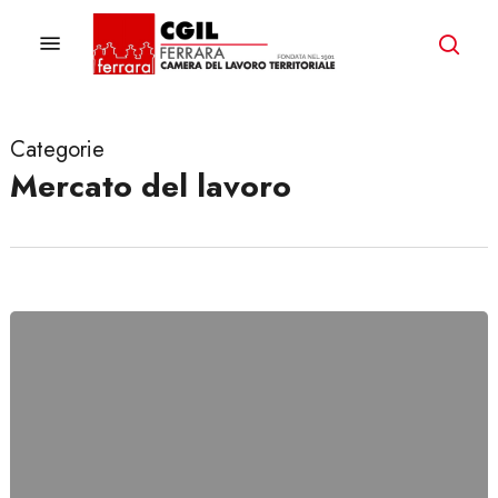
Skip
to
Menu
ricer
main
content
Categorie
Mercato del lavoro
Verso
il
XX
Congresso
della
CGIL