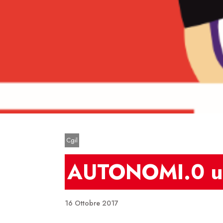
Premi invio o Esc per chiudere
Cgil
AUTONOMI.0 un’
16 Ottobre 2017