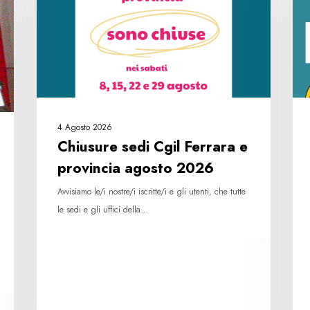
Ferrara
e
e
sani
provincia
pro
agosto
la
2026
rac
fir
4 Agosto 2026
Chiusure sedi Cgil Ferrara e
provincia agosto 2026
Avvisiamo le/i nostre/i iscritte/i e gli utenti, che tutte
le sedi e gli uffici della…