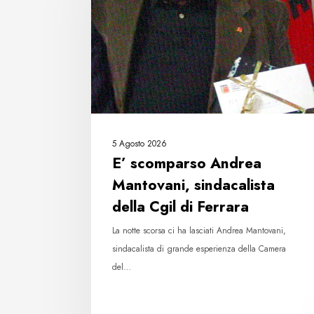
Mantovani,
sindacalista
della
Cgil
di
Ferrara
5 Agosto 2026
E’ scomparso Andrea
Mantovani, sindacalista
della Cgil di Ferrara
La notte scorsa ci ha lasciati Andrea Mantovani,
sindacalista di grande esperienza della Camera
del…