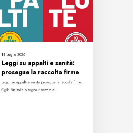
tà:
segue
colta
me
14 Luglio 2026
Leggi su appalti e sanità:
prosegue la raccolta firme
Leggi su appalti e sanità prosegue la raccolta firme.
Cgil: "in Italia bisogna rimettere al…