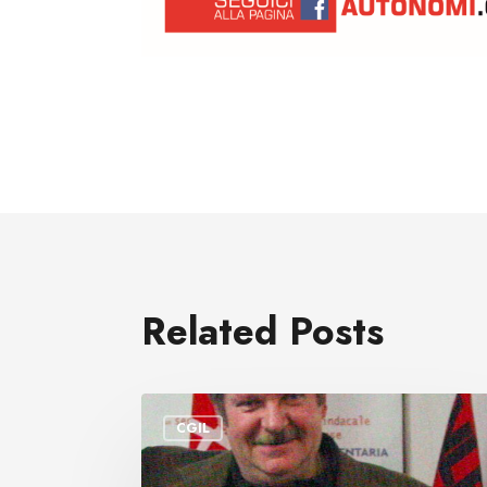
Related Posts
E’
CGIL
scomparso
Andrea