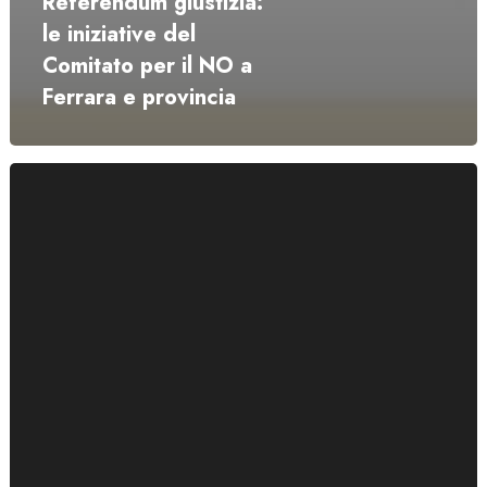
Referendum giustizia:
le iniziative del
Comitato per il NO a
Ferrara e provincia
Consenso_scelta_libertà:
un
collettivo
ampio
e
inclusivo
per
fermare
il
DdL
Bongiorno