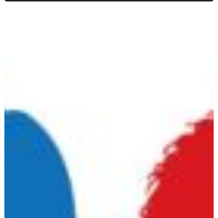
SCIOPERO
GENERALE
CGIL
UIL
VENERDI’
29
NOVEMBRE
PER
CAMBIARE
LA
MANOVRA
DI
BILANCIO