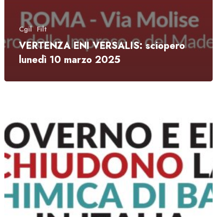
Cgil
Filt
VERTENZA ENI VERSALIS: sciopero
lunedì 10 marzo 2025
Governo
e
ENI
chiudono
la
chimica
di
base
in
Italia.