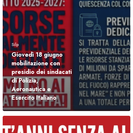
Silp
Giovedì 18 giugno
mobilitazione con
presidio dei sindacati
di Polizia,
Aeronautica e
Esercito Italiano
“Vent’anni
senza