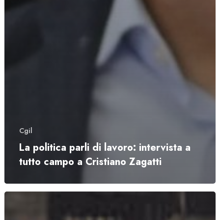
Cgil
La politica parli di lavoro: intervista a
tutto campo a Cristiano Zagatti
I
50