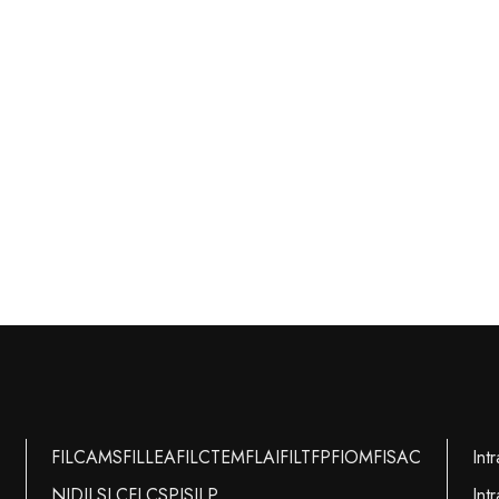
FILCAMS
FILLEA
FILCTEM
FLAI
FILT
FP
FIOM
FISAC
Int
NIDIL
SLC
FLC
SPI
SILP
Int