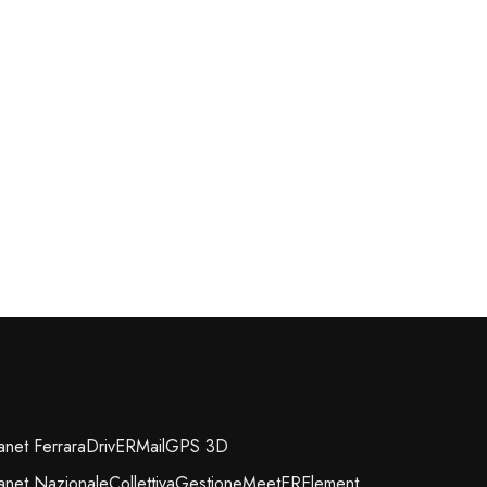
ranet Ferrara
DrivER
Mail
GPS 3D
ranet Nazionale
Collettiva
Gestione
MeetER
Element