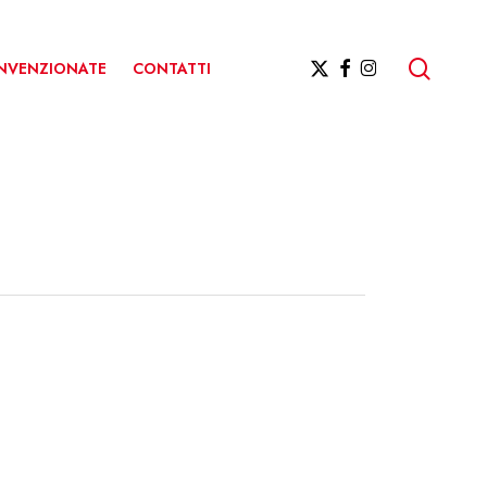
ricerc
X-
FACEBOOK
INSTAGRAM
ONVENZIONATE
CONTATTI
TWITTER