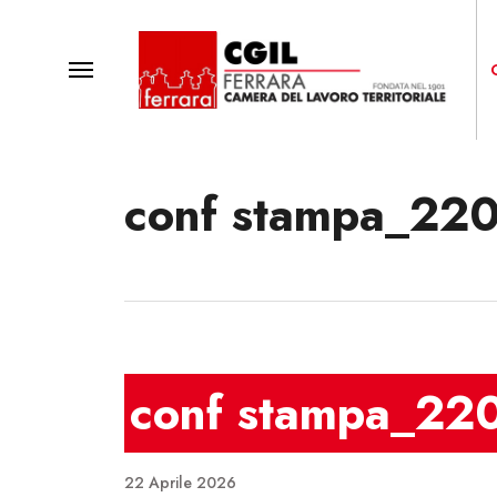
Skip
to
main
Menu
content
conf stampa_22
Premi invio o Esc per chiudere
conf stampa_22
22 Aprile 2026