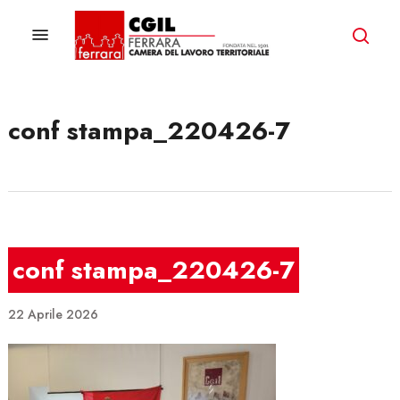
Skip
to
Menu
ricer
main
content
conf stampa_220426-7
conf stampa_220426-7
22 Aprile 2026