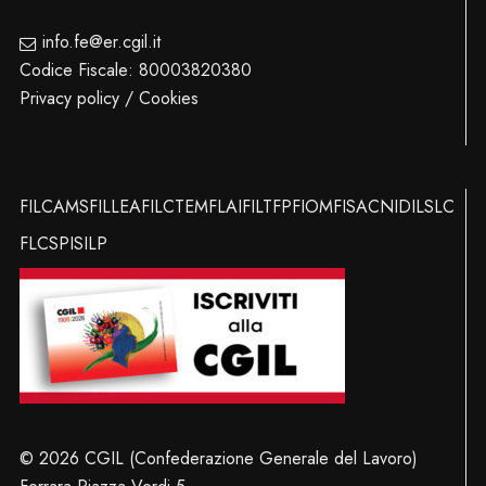
info.fe@er.cgil.it
Codice Fiscale: 80003820380
Privacy policy / Cookies
FILCAMS
FILLEA
FILCTEM
FLAI
FILT
FP
FIOM
FISAC
NIDIL
SLC
FLC
SPI
SILP
© 2026 CGIL (Confederazione Generale del Lavoro)