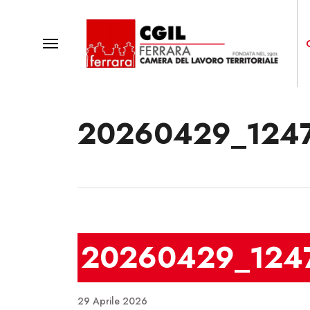
Skip
to
main
Menu
content
20260429_124
Premi invio o Esc per chiudere
20260429_124
29 Aprile 2026