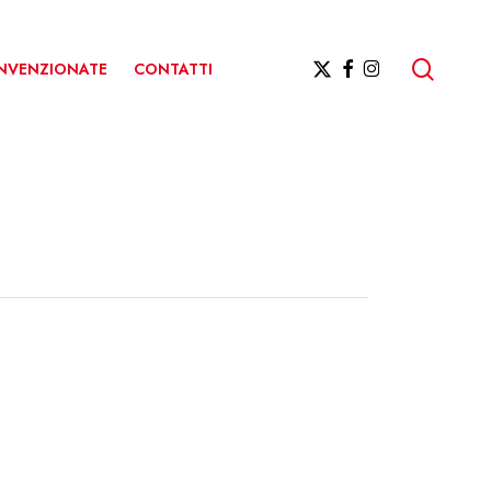
ricerc
X-
FACEBOOK
INSTAGRAM
ONVENZIONATE
CONTATTI
TWITTER