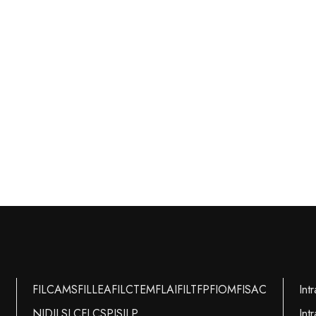
FILCAMS
FILLEA
FILCTEM
FLAI
FILT
FP
FIOM
FISAC
Int
NIDIL
SLC
FLC
SPI
SILP
Int