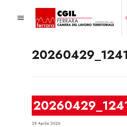
Skip
to
main
Menu
content
20260429_124
Premi invio o Esc per chiudere
20260429_124
29 Aprile 2026