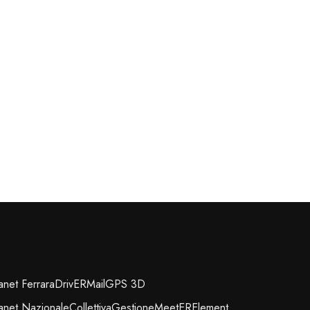
ranet Ferrara
DrivER
Mail
GPS 3D
ranet Nazionale
Collettiva
Gestione
MeetER
Element