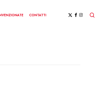
ricerc
X-
FACEBOOK
INSTAGRAM
ONVENZIONATE
CONTATTI
TWITTER