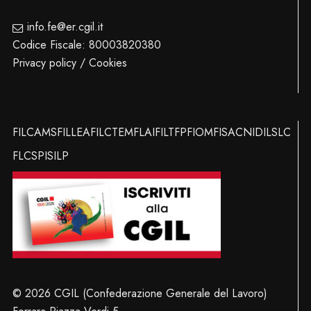
info.fe@er.cgil.it
Codice Fiscale: 80003820380
Privacy policy / Cookies
FILCAMS
FILLEA
FILCTEM
FLAI
FILT
FP
FIOM
FISAC
NIDIL
SLC
FLC
SPI
SILP
© 2026 CGIL (Confederazione Generale del Lavoro)