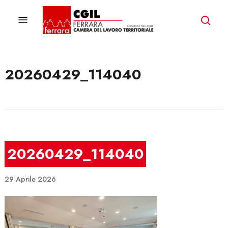
Skip
to
Menu
ricer
main
content
20260429_114040
20260429_114040
29 Aprile 2026