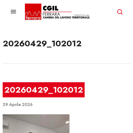
Skip
to
Menu
ricer
main
content
20260429_102012
20260429_102012
29 Aprile 2026