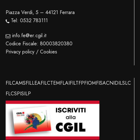
Piazza Verdi, 5 – 44121 Ferrara
Tel: 0532 783111
info.fe@er.cgil.it
Codice Fiscale: 80003820380
Privacy policy / Cookies
FILCAMS
FILLEA
FILCTEM
FLAI
FILT
FP
FIOM
FISAC
NIDIL
SLC
FLC
SPI
SILP