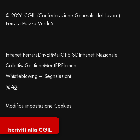
© 2026 CGIL (Confederazione Generale del Lavoro)
Ferrara Piazza Verdi 5
Intranet Ferrara
DrivER
Mail
GPS 3D
Intranet Nazionale
Collettiva
Gestione
MeetER
Element
Whistleblowing – Segnalazioni
x-
facebook
instagram
twitter
Modifica impostazione Cookies
Iscriviti alla CGIL