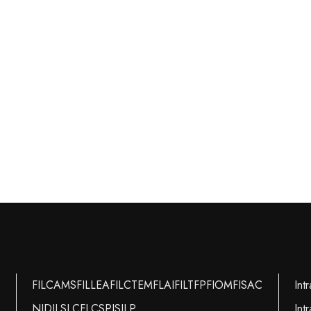
FILCAMS
FILLEA
FILCTEM
FLAI
FILT
FP
FIOM
FISAC
Int
NIDIL
SLC
FLC
SPI
SILP
Int