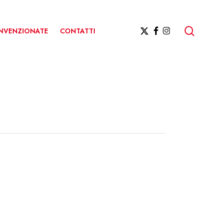
ricerc
X-
FACEBOOK
INSTAGRAM
ONVENZIONATE
CONTATTI
TWITTER