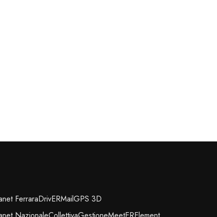
ranet Ferrara
DrivER
Mail
GPS 3D
ranet Nazionale
Collettiva
Gestione
MeetER
Element