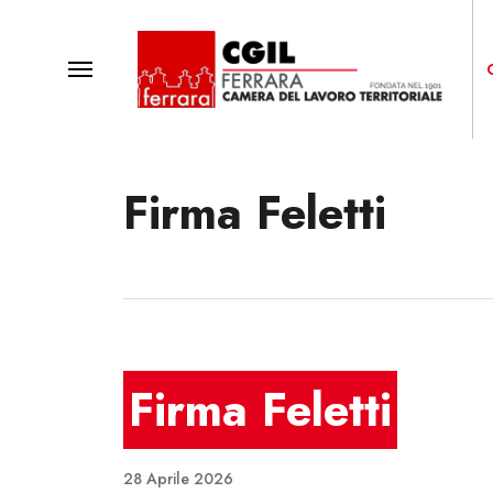
Skip
to
main
Menu
content
Firma Feletti
Premi invio o Esc per chiudere
Firma Feletti
28 Aprile 2026