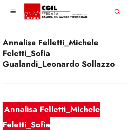
Skip
to
Menu
ricer
main
content
Annalisa Felletti_Michele
Feletti_Sofia
Gualandi_Leonardo Sollazzo
Annalisa Felletti_Michele
Feletti_Sofia