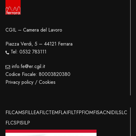
CGIL – Camera del Lavoro
Piazza Verdi, 5 – 44121 Ferrara
Tel: 0532 783111
info.fe@er.cgil.it
Codice Fiscale: 80003820380
Privacy policy / Cookies
FILCAMS
FILLEA
FILCTEM
FLAI
FILT
FP
FIOM
FISAC
NIDIL
SLC
FLC
SPI
SILP