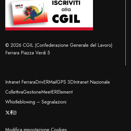
© 2026 CGIL (Confederazione Generale del Lavoro)
Ferrara Piazza Verdi 5
Intranet Ferrara
DrivER
Mail
GPS 3D
Intranet Nazionale
Collettiva
Gestione
MeetER
Element
Whistleblowing – Segnalazioni
x-
facebook
instagram
twitter
Modifica impostazione Cookies