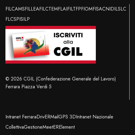
FILCAMS
FILLEA
FILCTEM
FLAI
FILT
FP
FIOM
FISAC
NIDIL
SLC
FLC
SPI
SILP
© 2026 CGIL (Confederazione Generale del Lavoro)
Ferrara Piazza Verdi 5
Intranet Ferrara
DrivER
Mail
GPS 3D
Intranet Nazionale
Collettiva
Gestione
MeetER
Element