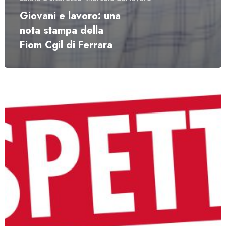
Giovani e lavoro: una
nota stampa della
Fiom Cgil di Ferrara
Sabato
17
giugno
grande
manifestazione
a
Roma
per
il
lavoro
e
la