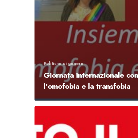
Politiche di genere
Giornata internazionale con
l’omofobia e la transfobia
Sabato
6
maggio
tutti