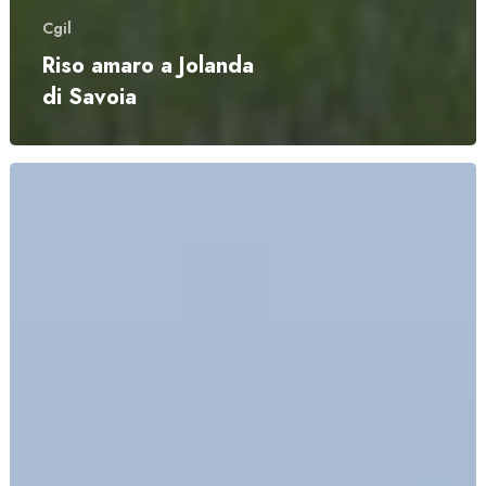
Cgil
Riso amaro a Jolanda
di Savoia
COMUNICATO
SINDACALE
PER
UNA
PREVENZIONE
EFFICACE
IN
VERSALIS
E
NEL
PETROLCHIMICO
DI