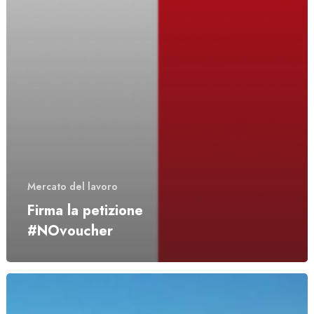
Mercato del lavoro
Firma la petizione
#NOvoucher
Parcheggi
Cona: