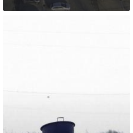
LOTTA
ALLA
REINTRODUZIONE
DEI
VOUCHER
E
REVISIONE
DELLA
LEGGE
CONTRO
IL
CAPORALATO
IN
AGRICOLTURA